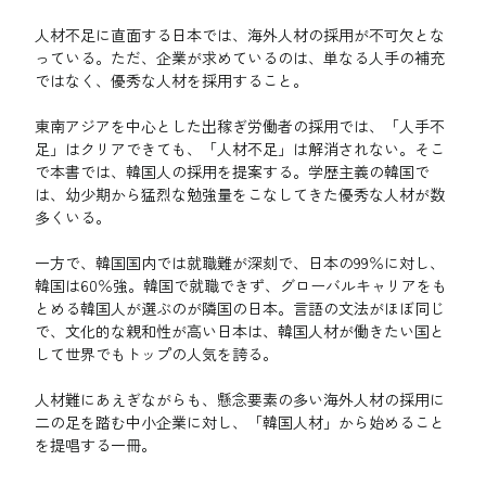
人材不足に直面する日本では、海外人材の採用が不可欠とな
っている。ただ、企業が求めているのは、単なる人手の補充
ではなく、優秀な人材を採用すること。
東南アジアを中心とした出稼ぎ労働者の採用では、「人手不
足」はクリアできても、「人材不足」は解消されない。そこ
で本書では、韓国人の採用を提案する。学歴主義の韓国で
は、幼少期から猛烈な勉強量をこなしてきた優秀な人材が数
多くいる。
一方で、韓国国内では就職難が深刻で、日本の99％に対し、
韓国は60％強。韓国で就職できず、グローバルキャリアをも
とめる韓国人が選ぶのが隣国の日本。言語の文法がほぼ同じ
で、文化的な親和性が高い日本は、韓国人材が働きたい国と
して世界でもトップの人気を誇る。
人材難にあえぎながらも、懸念要素の多い海外人材の採用に
二の足を踏む中小企業に対し、「韓国人材」から始めること
を提唱する一冊。